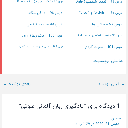
درس 93 – ضمایر شخصی (Dativ)
درس 94 – (gut, gern, viel) Komparation
درس 96 – در فروشگاه
درس 95 – “-welch” و “-dies“
درس 97 – جشن ها
درس 98 – اعداد ترتیبی
درس 99 – ضمایر شخصی (Akkusativ)
درس 100 – حرف ربط (denn)
درس 101 – دعوت کردن
درس 102 – جشن ها و نحوه تبریک گفتن
نمایش برچسب‌ها
ناوبری
→
قبلی نوشته
بعدی نوشته
←
پست
1 دیدگاه برای “یادگیری زبان آلمانی صوتی”
حسین
مارس 21, 2020 در 1:29 ب.ظ