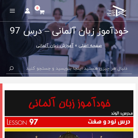
رش
ه
Main
حتوا
Menu
خودآموز زبان آلمانی – درس 97
صفحه اصلی
آموزش زبان آلمانی
جستجو