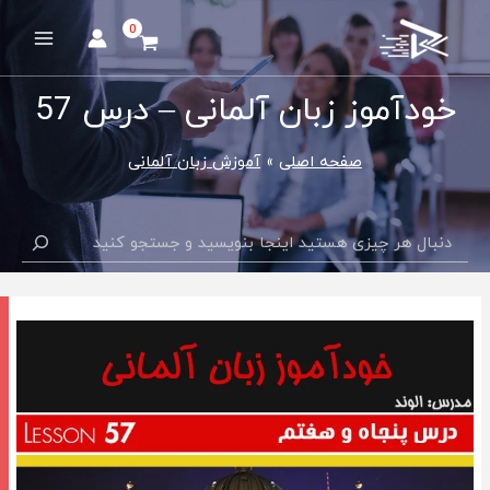
رش
ه
Main
حتوا
Menu
خودآموز زبان آلمانی – درس 57
صفحه اصلی
آموزش زبان آلمانی
جستجو