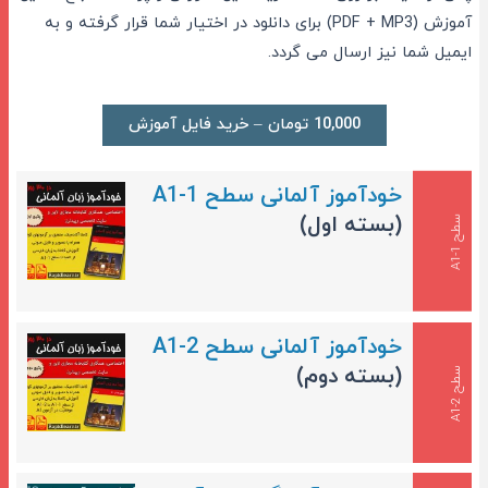
آموزش (PDF + MP3) برای دانلود در اختیار شما قرار گرفته و به
ایمیل شما نیز ارسال می گردد.
10,000 تومان – خرید فایل آموزش
خودآموز آلمانی سطح A1-1
(بسته اول)
س
1
ط
ح
A
1
-
خودآموز آلمانی سطح A1-2
(بسته دوم)
س
2
ط
ح
A
1
-