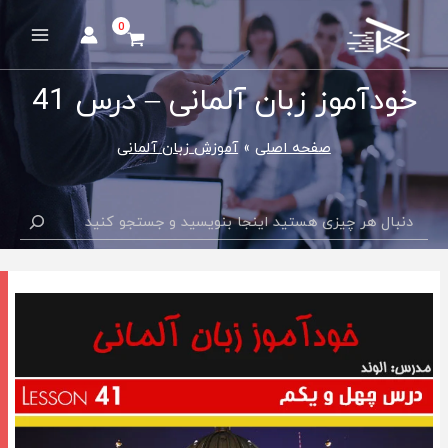
رش
ه
Main
حتوا
Menu
خودآموز زبان آلمانی – درس 41
صفحه اصلی
آموزش زبان آلمانی
جستجو