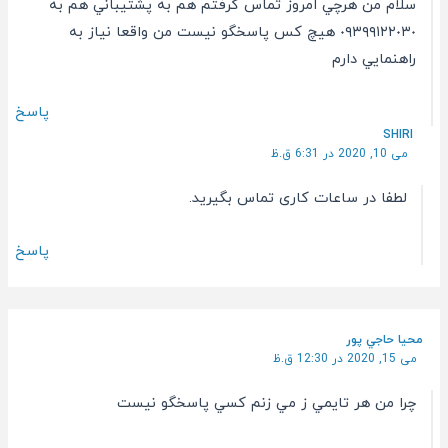
سلام من هرچي امروز تماس گرفتم هم به پشتيباني هم به
٠٩٣٩٩١٢٢٠٣٠ هيچ كس پاسخگو نيست من واقعا نياز به
راهنمايي دارم
پاسخ
SHIRI
می 10, 2020 در 6:31 ق.ظ
لطفا در ساعات کاری تماس بگیرید.
پاسخ
محيا حاجي پور
می 15, 2020 در 12:30 ق.ظ
چرا من هر تايمي ز مي زنم كسي پاسخگو نيست