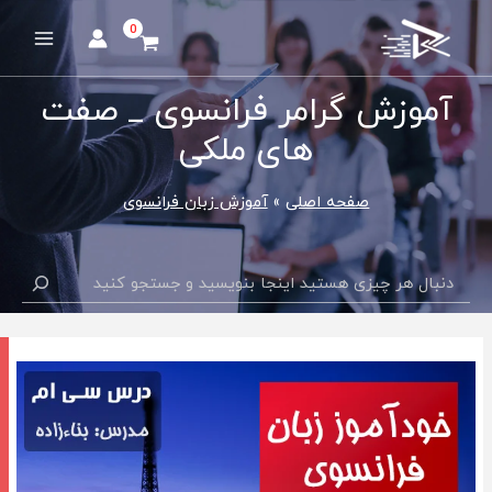
رش
ه
Main
حتوا
Menu
آموزش گرامر فرانسوی _ صفت
های ملکی
صفحه اصلی
آموزش زبان فرانسوی
جستجو