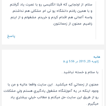
سلام. از اونجایی که قبلا انگلیسی رو با نصرت یاد گرفتم
و با همین رفتم دانشگاه یو تی ام. مشکلی هم نداشتم.
واسه آلمانی هم اقدام کردم و خریدم. مشغولم و از اینم
راضیم. ممنون از زحماتتون.
پاسخ
هانيه
ژانویه 25, 2015 در 5:56 ق.ظ
با سلام و خسته نباشيد .
ممنون از زحماتي كه ميكشيد . اين سايت واقعا عاليه و من با
وجود اينكه در يه آموزشگاه مشغول يادگيري هستم ولي مشكلات
رو از طريق اين سايت حل ميكنم و مطالب خيلي بيشتري ياد
ميگيرم .