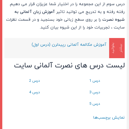
درس سوم از این مجموعه را در اختیار شما عزیزان قرار می دهیم.
رفته رفته و به تدریج می توانید تاثیر
آموزش زبان آلمانی به
شیوه نصرت
را بر روی سطح زبانی خود بسنجید و در قسمت نظرات
سایت ، تجربیات خود را از این شیوه بیان کنید.
آموزش مکالمه آلمانی رپیدلرن (درس اول)
ب
د
ب
ی
ش
ت
ر
خ
و
ا
ن
ی
لیست درس های نصرت آلمانی سایت
درس 1
درس 2
درس 3
درس 4
درس 5
نمایش برچسب‌ها