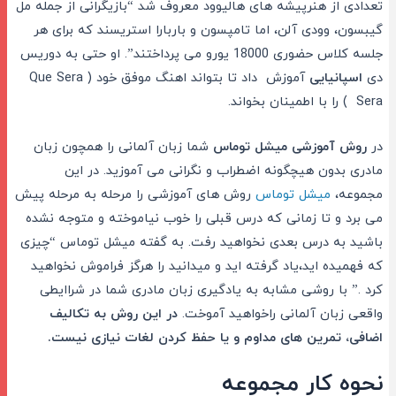
تعدادی از هنرپیشه های هالیوود معروف شد “بازیگرانی از جمله مل
گیبسون، وودی آلن، اما تامپسون و باربارا استریسند که برای هر
جلسه کلاس حضوری 18000 یورو می پرداختند”. او حتی به دوریس
دی
اسپانیایی
آموزش داد تا بتواند اهنگ موفق خود (
Que Sera
Sera
) را با اطمینان بخواند.
در
روش آموزشی میشل توماس
شما زبان آلمانی را همچون زبان
مادری بدون هیچگونه اضطراب و نگرانی می آموزید. در این
مجموعه،
میشل توماس
روش های آموزشی را مرحله به مرحله پیش
می برد و تا زمانی که درس قبلی را خوب نیاموخته و متوجه نشده
باشید به درس بعدی نخواهید رفت. به گفته میشل توماس “چیزی
که فهمیده اید،یاد گرفته اید و میدانید را هرگز فراموش نخواهید
کرد .” با روشی مشابه به یادگیری زبان مادری شما در شراایطی
واقعی زبان آلمانی راخواهید آموخت.
در این روش به تکالیف
اضافی، تمرین های مداوم و یا حفظ کردن لغات نیازی نیست.
نحوه کار مجموعه