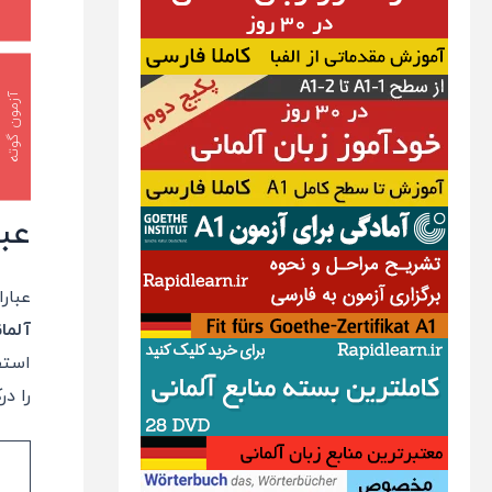
آزمون گوته
عب
عبار
آلما
استف
را در