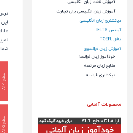
آموزش لغات زبان انگلیسی
آموزش زبان انگلیسی برای تجارت
درس 
دیکشنری زبان انگلیسی
این 
آیلتس IELTS
تافل TOEFL
تمری
شما 
آموزش زبان فرانسوی
خودآموز زبان فرانسه
منابع زبان فرانسه
دیکشنری فرانسه
س
1
ط
ح
A
1
-
محصولات آلمانی
س
2
ط
ح
A
1
-