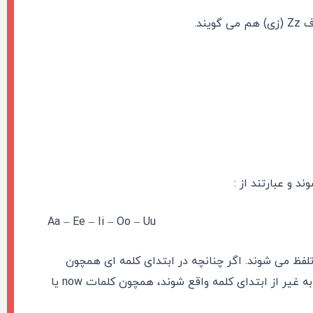
 و عبارتند از :
Aa – Ee – Ii – Oo – Uu
ی صدا تلفظ می شوند. اگر چنانچه در ابتدای کلمه ای همچون
young یا work قرار گیرند بی صدا در نظر گرفته می شوند و اگر در جایی به غیر از ابتدای کلمه واقع شوند، همچون کلمات now یا