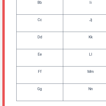
Bb
Ii
Cc
Jj
Dd
Kk
Ee
Ll
Ff
Mm
Gg
Nn