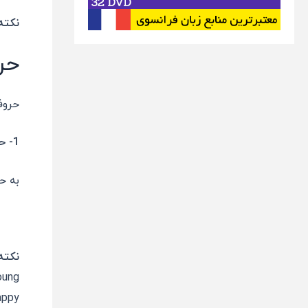
نکته
حر
حروف
1- حروف صدادار یا
به ح
نکته
happy ، صدادار در نظر گر