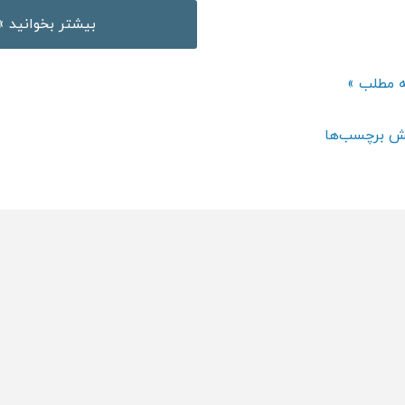
برگزاری
بیشتر بخوانید »
آزمون
تافل
ری
ه مطلب »
toefl
ن
ش برچسب‌ها