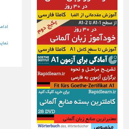
برگزا
ادام
آزمو
نمای
تافل
toefl