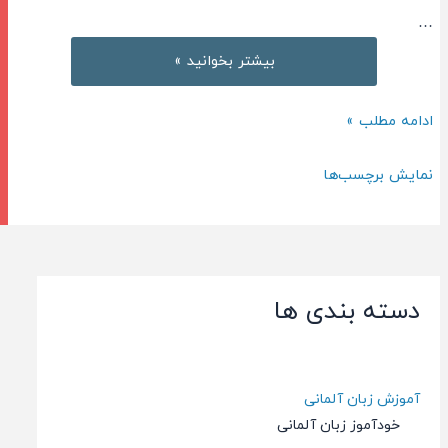
…
آموزش
بیشتر بخوانید »
زبان
انگلیسی
آموزش
ادامه مطلب »
نصرت
زبان
به
انگلیسی
نمایش برچسب‌ها
صورت
نصرت
mp3
به
–
صورت
درس
mp3
ششم
دسته بندی ها
–
درس
ششم
آموزش زبان آلمانی
خودآموز زبان آلمانی