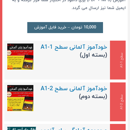
آموزش (PDF + MP3) برای دانلود در اختیار شما قرار گرفته و به
ایمیل شما نیز ارسال می گردد.
10,000 تومان – خرید فایل آموزش
خودآموز آلمانی سطح A1-1
(بسته اول)
س
1
ط
ح
A
1
-
خودآموز آلمانی سطح A1-2
(بسته دوم)
س
2
ط
ح
A
1
-