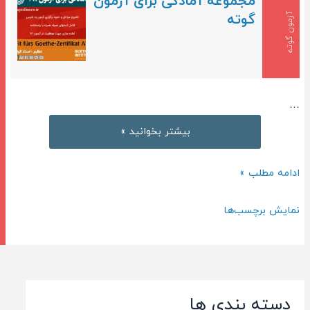
مجموعه آمادگی برای آزمون
گوته
آزمون گوته
…
خودآموز
بیشتر بخوانید »
زبان
آلمانی
خودآموز
ادامه مطلب »
–
زبان
درس
آلمانی
نمایش برچسب‌ها
97
–
درس
97
دسته بندی ها