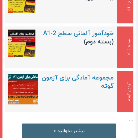
ط
ح
A
1
-
خودآموز آلمانی سطح A1-2
(بسته دوم)
س
2
ط
ح
A
1
-
مجموعه آمادگی برای آزمون
گوته
آزمون گوته
…
آموزش
بیشتر بخوانید »