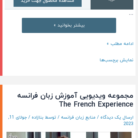
مشاهده محصول جهت خرید
…
مجموعه
بیشتر بخوانید »
صوتی
Native
مجموعه
ادامه مطلب »
French
صوتی
Speech
Native
نمایش برچسب‌ها
مناسب
French
جهت
Speech
تقویت
مناسب
زبان
جهت
مجموعه ویدیویی آموزش زبان فرانسه
فرانسه
تقویت
The French Experience
زبان
ارسال یک دیدگاه
/
منابع زبان فرانسه
/ توسط
بنازاده
/
جولای 11,
فرانسه
2023