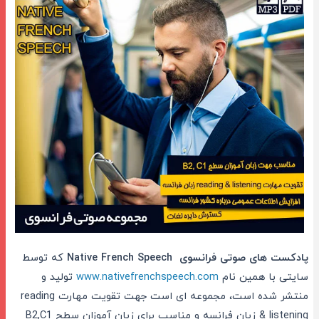
پادکست های صوتی فرانسوی
Native French Speech
که توسط
سایتی با همین نام
www.nativefrenchspeech.com
تولید و
منتشر شده است، مجموعه ای است جهت تقویت مهارت
reading
& listening
زبان فرانسه و مناسب برای زبان آموزان سطح
B2,C1