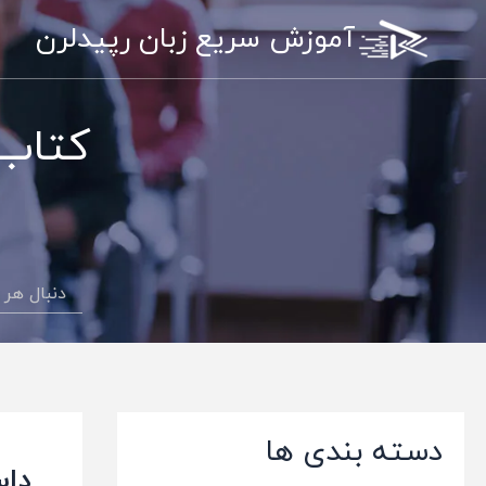
رش
آموزش سریع زبان رپیدلرن
ه
حتوا
کتاب 
دسته بندی ها
داس