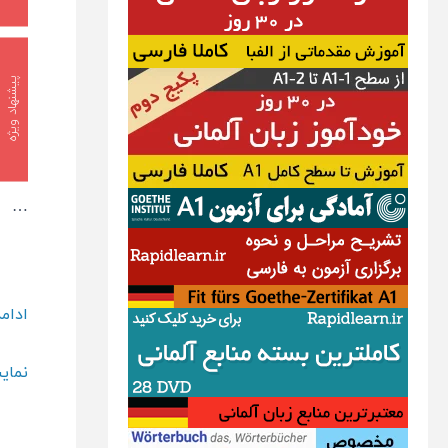
پیشنهاد ویژه
…
داست
ادام
کوتاه
نمای
انگل
بامع
برای