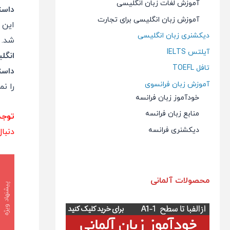
آموزش لغات زبان انگلیسی
داست
آموزش زبان انگلیسی برای تجارت
این 
دیکشنری زبان انگلیسی
شد. 
آیلتس IELTS
انگل
تافل TOEFL
داست
آموزش زبان فرانسوی
را ن
خودآموز زبان فرانسه
منابع زبان فرانسه
توج
دیکشنری فرانسه
دنبال
محصولات آلمانی
پیشنهاد ویژه