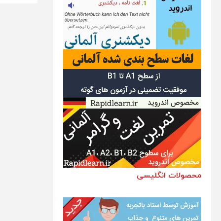
افراد
با
سطح
مبتد
(داس
1)
محصولات انگلیسی