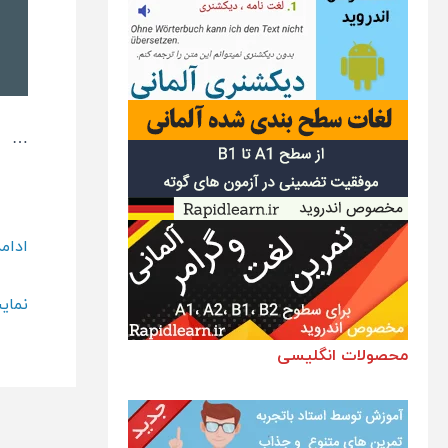
…
دانلو
ادام
متد
نمای
آموز
زبان
محصولات انگلیسی
فران
کافه
کرم