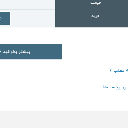
قیمت
خرید
م
دانلود
بیشتر بخوانید »
متد
آموزش
د
ه مطلب »
زبان
فرانسه
ش برچسب‌ها
ش
کافه
کرم
سه
Café
Crème