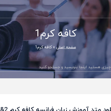
کافه کرم1
صفحه اصلی
کافه کرم1
جستجو
ود متد آموزش زبان فرانسه کافه کرم Café Crème 1&2