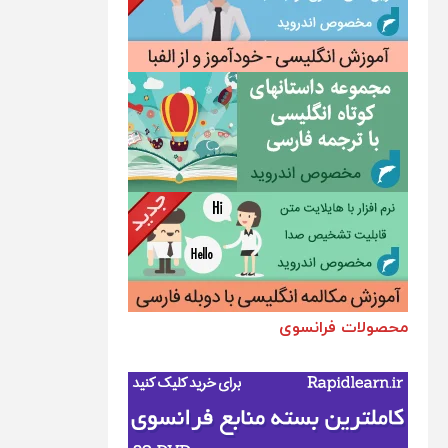
Café
rème
1&2
محصولات فرانسوی