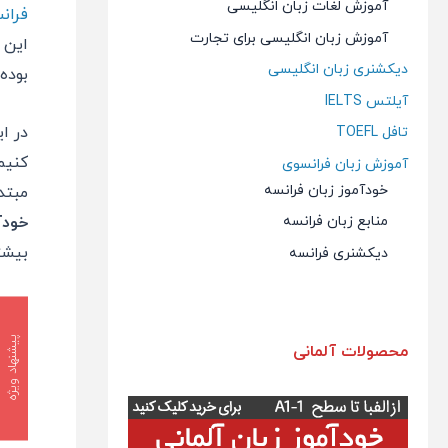
آموزش لغات زبان انگلیسی
فران
آموزش زبان انگلیسی برای تجارت
این 
دیکشنری زبان انگلیسی
بوده و زبان ف
آیلتس IELTS
در ا
تافل TOEFL
کنیم
آموزش زبان فرانسوی
خودآموز زبان فرانسه
مبتد
خودآ
منابع زبان فرانسه
بیشت
دیکشنری فرانسه
پیشنهاد ویژه
محصولات آلمانی