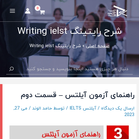
رش
ه
Main
حتوا
Menu
شرح رایتینگ Writing ielst
صفحه اصلی
شرح رایتینگ Writing ielst
جستجو
راهنمای آزمون آیلتس – قسمت دوم
ارسال یک دیدگاه
/
آیلتس IELTS
/ توسط
حامد الوند
/
می 27,
2023