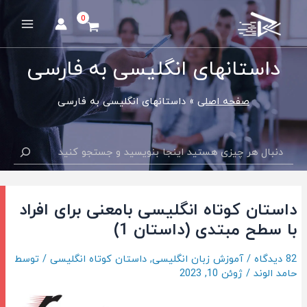
رش
ه
Main
حتوا
Menu
داستانهای انگلیسی به فارسی
صفحه اصلی
داستانهای انگلیسی به فارسی
جستجو
داستان کوتاه انگلیسی بامعنی برای افراد
با سطح مبتدی (داستان 1)
82 دیدگاه
/
آموزش زبان انگلیسی
,
داستان کوتاه انگلیسی
/ توسط
حامد الوند
/
ژوئن 10, 2023