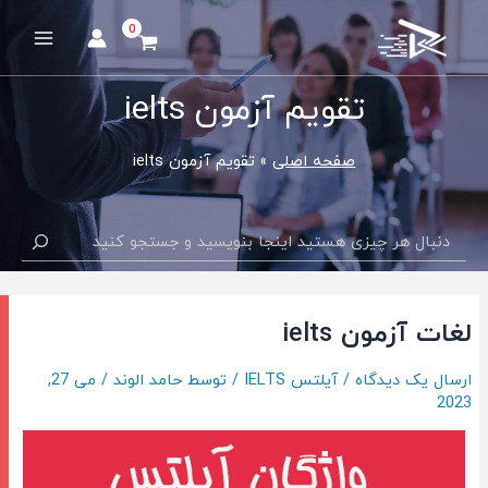
رش
ه
Main
حتوا
Menu
تقویم آزمون ielts
صفحه اصلی
تقویم آزمون ielts
جستجو
لغات آزمون ielts
ارسال یک دیدگاه
/
آیلتس IELTS
/ توسط
حامد الوند
/
می 27,
2023