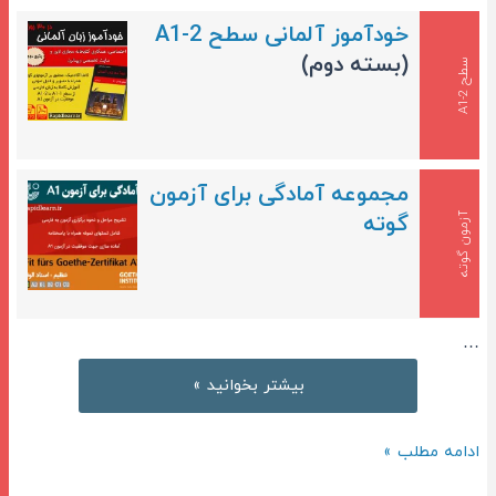
خودآموز آلمانی سطح A1-2
(بسته دوم)
س
2
ط
ح
A
1
-
مجموعه آمادگی برای آزمون
گوته
آزمون گوته
…
آموزش
بیشتر بخوانید »
حروف
الفبا
آموزش
ادامه مطلب »
آلمانی
حروف