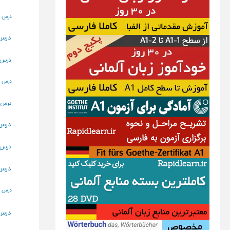
درس 7 – تلفظ حروف فرانسوی (5
درس 10 – سلام
درس 13 – خداحافظی 
درس 16 – افعال با قاعده (حال)
درس 19 – سوالی کردن جم
درس 22 – شغ
درس 25 – جملات تعج
درس 28 – آب و
درس 31 – نسبت های خانوادگی
درس 34 – شماره