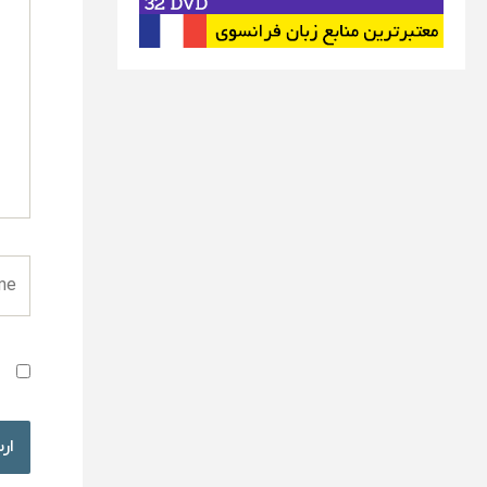
را
بنویس
ame