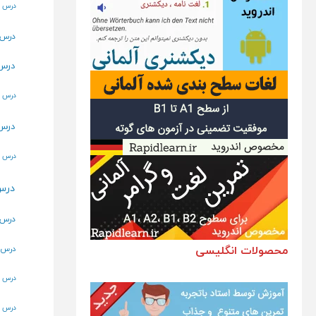
درس 37 – حروف اضافه à و de
درس 40 – ملودی جم
درس 43 – در رس
درس 46 – صفت پرسشی quel
درس 49 – اعضا
درس 52 – کاربردهای فعل faire
درس 55 – 
درس 58 – خرید کردن
محصولات انگلیسی
درس 61 – در ایستگاه قط
درس 64 – صفت های وصفی
درس 67 – بیان کارهای روزمره