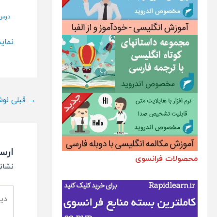
درس 70 – م
نمای
ناوبری
→
قبلی نوش
پست
ارس
محصولات فرانسوی
نشان
دیدگ
خود