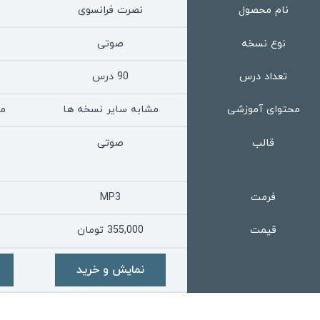
نام محصول
نصرت فرانسوی
نوع نسخه
صوتی
تعداد درس
90 درس
محتوای آموزشی
مشابه سایر نسخه ها
مش
قالب
صوتی
فرمت
MP3
قیمت
355,000
تومان
نمایش و خرید