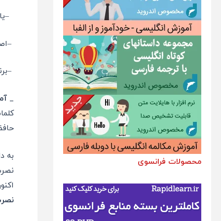
–
یا
–
اص
–
برن
_
آمو
کلما
حافظ
به د
محصولات فرانسوی
نصرت
اکنو
نصر