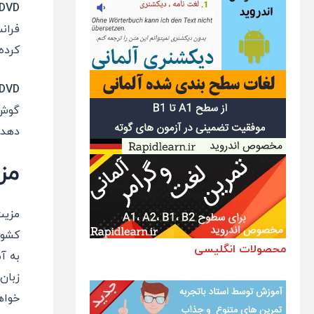
DVD
فران
کرده و بعد از
DVD
گوش 
دهد.
مز
مزیت
کشور
محصولات انگلیسی
به آ
زبان
خواه