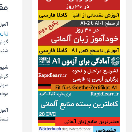
مق
آموز
زبان
گوش 
شنید
شیو
صوتی
موقع
آموز
نسخه