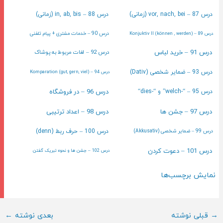
درس 87 – vor, nach, bei (زمانی)
درس 88 – in, ab, bis (زمانی)
درس 90 – خدمات مشتری + پیام تلفنی
درس 89 – (können , werden) Konjuktiv II
درس 91 – خرید لباس
درس 92 – لغات مربوط به پوشاک
درس 93 – ضمایر شخصی (Dativ)
درس 94 – (gut, gern, viel) Komparation
درس 96 – در فروشگاه
درس 95 – “-welch” و “-dies“
درس 97 – جشن ها
درس 98 – اعداد ترتیبی
درس 99 – ضمایر شخصی (Akkusativ)
درس 100 – حرف ربط (denn)
درس 101 – دعوت کردن
درس 102 – جشن ها و نحوه تبریک گفتن
نمایش برچسب‌ها
ناوبری
→
قبلی نوشته
بعدی نوشته
←