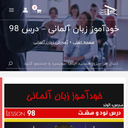
رش
ه
Main
حتوا
Menu
خودآموز زبان آلمانی – درس 98
صفحه اصلی
آموزش زبان آلمانی
جستجو