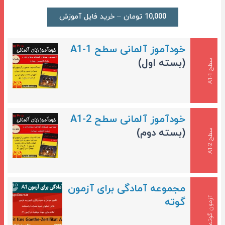
10,000 تومان – خرید فایل آموزش
خودآموز آلمانی سطح A1-1
(بسته اول)
س
1
ط
ح
A
1
-
خودآموز آلمانی سطح A1-2
(بسته دوم)
س
2
ط
ح
A
1
-
مجموعه آمادگی برای آزمون
آزمون گوته
گوته