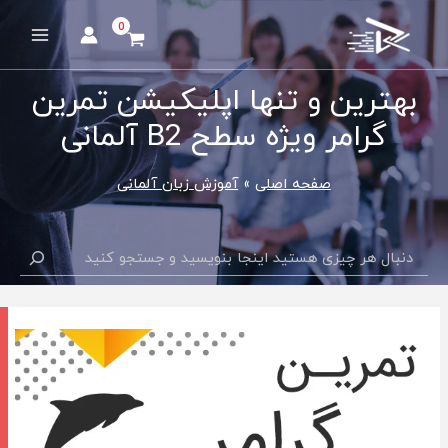
رش
ه
Main
حتوا
Menu
بهترین و تنها اپلیکیشن تمرین
گرامر ویژه سطح B2 آلمانی
صفحه اصلی
آموزش زبان آلمانی
جستجو