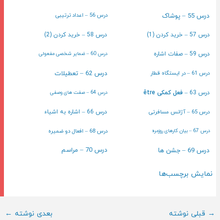
درس 56 – اعداد ترتیبی
درس 55 – پوشاک
درس 57 – خرید کردن (1)
درس 58 – خرید کردن (2)
درس 59 – صفات اشاره
درس 60 – ضمایر شخصی مفعولی
درس 61 – در ایستگاه قطار
درس 62 – تعطیلات
درس 63 –
فعل کمکی être
درس 64 – صفت های وصفی
درس 65 – آژانس مسافرتی
درس 66 – اشاره به اشیاء
درس 68 – افعال دو ضمیره
درس 67 – بیان کارهای روزمره
درس 70 – مراسم
درس 69 – جشن ها
نمایش برچسب‌ها
ناوبری
→
قبلی نوشته
بعدی نوشته
←