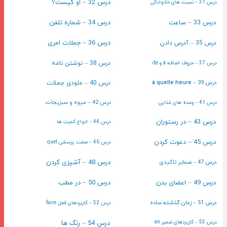
درس 32 – او کیست؟
درس 31 – نسبت های خانوادگی
درس 33 – ساعت
درس 34 – شماره تلفن
درس 36 – جملات امری
درس 35 – آدرس دادن
درس 37 – حروف اضافه à و de
درس 38 – نوشتن نامه
درس 39 –
à quelle heure
درس 40 – ملودی جملات
درس 42 – میوه و سبزیجات
درس 41 – وعده های غذایی
درس 43 – در رستوران
درس 44 – انواع کمیت ها
درس 45 – دعوت کردن
درس 46 – صفت پرسشی quel
درس 47 – ضمایر تاکیدی
درس 48 – آشپزی کردن
درس 49 – اعضای بدن
درس 50 – در مطب
درس 51 – زمان گذشته ساده
درس 52 – کاربردهای فعل faire
درس 54 – رنگ ها
درس 53 – کاربردهای ضمیر en